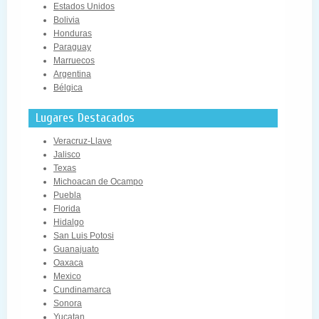
Estados Unidos
Bolivia
Honduras
Paraguay
Marruecos
Argentina
Bélgica
Lugares Destacados
Veracruz-Llave
Jalisco
Texas
Michoacan de Ocampo
Puebla
Florida
Hidalgo
San Luis Potosi
Guanajuato
Oaxaca
Mexico
Cundinamarca
Sonora
Yucatan