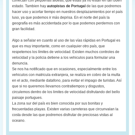
conectan con pequeñas aldeas, que estas ya no están en tan buen
estado. Tambien hay
autopistas de Portugal
de las que podremos
hacer uso y acortar tiempo en nuestros desplazamientos por el país
luso, ya que podemos ir más deprisa. En el norte del país la
geografía es más accidentada por lo que podemos perdernos con
gran facilidad.
Algo a señalar en cuanto al uso de las vías rápidas en Portugal es
que es muy importante, como en cualquier otro país, que
respetemos los límites de velocidad. Existen muchos controles de
velocidad y la policia detiene a los vehiculos para formular una
denuncia.
Se nos ha notificado que en ocasiones, especialmente entre los
vehiculos con matricula extranjera, se realiza en cobro de la multa
en el acto, mediante datafono, para evitar el impago de turistas. Así
que si no queremos llevarnos contratiempos y disgustos,
circulemos dentro de los limites de velocidad disfrutando del bello
paisaje portugues.
La zona sur del país es bien conocida por sus bonitas y
frecuentadas playas. Existen varias carreteras que circunvalan la
costa desde las que podremos disfrutar de preciosas vistas al
oceano.