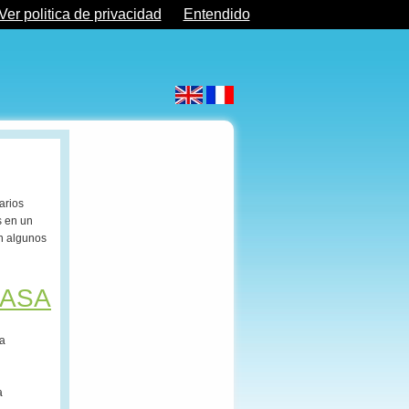
Ver politica de privacidad
Entendido
arios
s en un
n algunos
CASA
ra
a