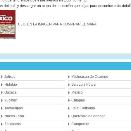
or lo que tendremos que estar atentos en todo momento.
s del país y descargar un mapa de la sección que elijas para encontrar más detall
CLIC EN LA IMAGEN PARA COMPRAR EL MAPA
Jalisco
Michoacan de Ocampo
Hidalgo
San Luis Potosi
Oaxaca
Mexico
Yucatan
Chiapas
Tamaulipas
Baja California
Nuevo Leon
Queretaro de Arteaga
Zacatecas
Campeche