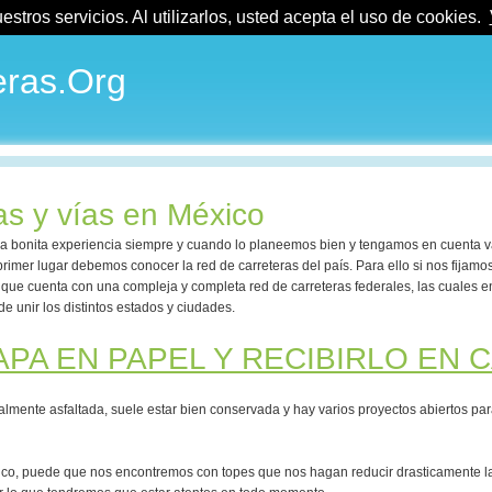
tros servicios. Al utilizarlos, usted acepta el uso de cookies.
ras.Org
as y vías en México
na bonita experiencia siempre y cuando lo planeemos bien y tengamos en cuenta v
primer lugar debemos conocer la red de carreteras del país. Para ello si nos fijamo
ue cuenta con una compleja y completa red de carreteras federales, las cuales e
e unir los distintos estados y ciudades.
PA EN PAPEL Y RECIBIRLO EN 
almente asfaltada, suele estar bien conservada y hay varios proyectos abiertos pa
ico, puede que nos encontremos con topes que nos hagan reducir drasticamente l