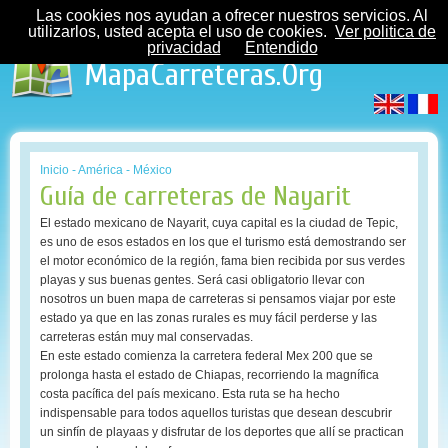
Las cookies nos ayudan a ofrecer nuestros servicios. Al
utilizarlos, usted acepta el uso de cookies.
Ver politica de
privacidad
Entendido
MapaCarreteras.Org
Inicio
-
América
-
México
Guía de carreteras de Nayarit
El estado mexicano de Nayarit, cuya capital es la ciudad de Tepic,
es uno de esos estados en los que el turismo está demostrando ser
el motor económico de la región, fama bien recibida por sus verdes
playas y sus buenas gentes. Será casi obligatorio llevar con
nosotros un buen mapa de carreteras si pensamos viajar por este
estado ya que en las zonas rurales es muy fácil perderse y las
carreteras están muy mal conservadas.
En este estado comienza la carretera federal Mex 200 que se
prolonga hasta el estado de Chiapas, recorriendo la magnífica
costa pacífica del país mexicano. Esta ruta se ha hecho
indispensable para todos aquellos turistas que desean descubrir
un sinfín de playaas y disfrutar de los deportes que allí se practican