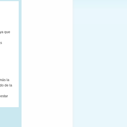
 ya que
ás
más la
do de la
 estar