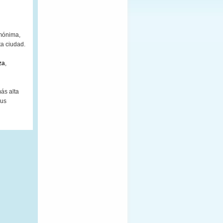
omónima,
ta ciudad.
za
,
ás alta
sus