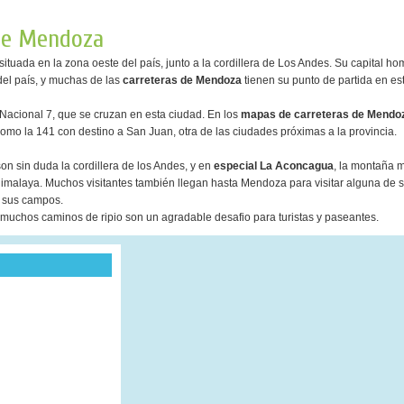
de Mendoza
ituada en la zona oeste del país, junto a la cordillera de Los Andes. Su capital h
del país, y muchas de las
carreteras de Mendoza
tienen su punto de partida en es
 Nacional 7, que se cruzan en esta ciudad. En los
mapas de carreteras de Mendo
mo la 141 con destino a San Juan, otra de las ciudades próximas a la provincia.
, son sin duda la cordillera de los Andes, y en
especial La Aconcagua
, la montaña m
s Himalaya. Muchos visitantes también llegan hasta Mendoza para visitar alguna de 
r sus campos.
 y muchos caminos de ripio son un agradable desafio para turistas y paseantes.