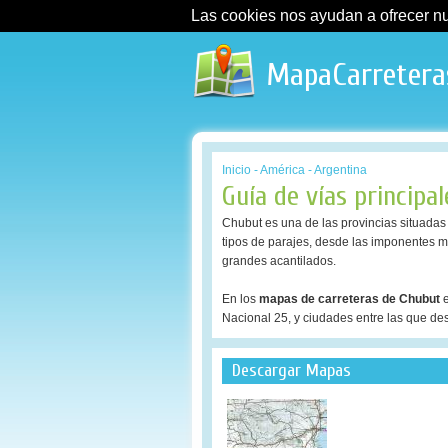
Las cookies nos ayudan a ofrecer nues
MapaCarretera
Inicio
-
América
-
Argentina
Guía de vías principa
Chubut es una de las provincias situadas 
tipos de parajes, desde las imponentes 
grandes acantilados.
En los
mapas de carreteras de Chubut
e
Nacional 25, y ciudades entre las que d
Descargar Mapas