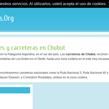
tros servicios. Al utilizarlos, usted acepta el uso de cookies.
s.Org
les y carreteras en Chubut
en la Patagonia Argentina, en el sur del país. Las
carreteras de Chubut
, recorren
montañas de Los Andes en el Oeste, hasta una zona costera en el este muy escarp
ncontraremos carreteras nacionales como la Ruta Nacional 3, Ruta Nacional 40 y
estacan Rawson, y Comodoro Rivadabia, ambas en la zona costera.