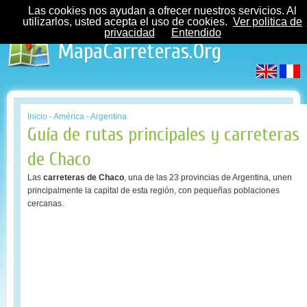
Las cookies nos ayudan a ofrecer nuestros servicios. Al
utilizarlos, usted acepta el uso de cookies.
Ver politica de
privacidad
Entendido
MapaCarreteras.Org
Inicio
-
América
-
Argentina
Guía de rutas principales y carreteras
de Chaco
Las
carreteras de Chaco
, una de las 23 provincias de Argentina, unen
principalmente la capital de esta región, con pequeñas poblaciones
cercanas.