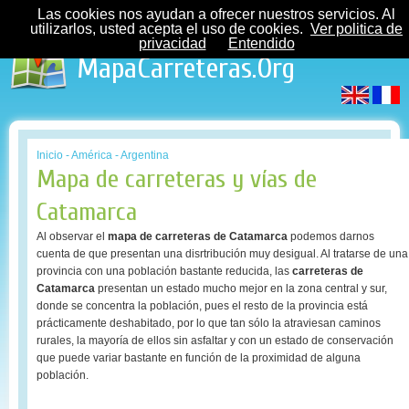
Las cookies nos ayudan a ofrecer nuestros servicios. Al
utilizarlos, usted acepta el uso de cookies.
Ver politica de
privacidad
Entendido
MapaCarreteras.Org
Inicio
-
América
-
Argentina
Mapa de carreteras y vías de
Catamarca
Al observar el
mapa de carreteras de Catamarca
podemos darnos
cuenta de que presentan una disrtribución muy desigual. Al tratarse de una
provincia con una población bastante reducida, las
carreteras de
Catamarca
presentan un estado mucho mejor en la zona central y sur,
donde se concentra la población, pues el resto de la provincia está
prácticamente deshabitado, por lo que tan sólo la atraviesan caminos
rurales, la mayoría de ellos sin asfaltar y con un estado de conservación
que puede variar bastante en función de la proximidad de alguna
población.