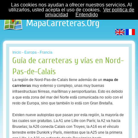
Las cookies nos ayudan a ofrecer nuestros servicios. Al
utilizarlos, usted acepta el uso de cookies.
Ver politica de
privacidad
Entendido
MapaCarreteras.Org
Inicio
-
Europa
-
Francia
Guía de carreteras y vías en Nord-
Pas-de-Calais
La región de Nord-Pas-de-Calais tiene además de un
mapa de
carreteras
muy extenso y complejo, unas muy buenas
infraestructuas férreas, marítimas y aeroportuarias. Esto es debido
a que esta zona del mar del Norte está comunicada no solo con el
resto de Europa, sino que también lo está con Gran Bretaña.
Existen nueve autopistas que pasan por esta región, la mayoría de
las cuales son gratuitas. La A1 une Lille con París; la A2 va hacia
Bruselas; la A26 conecta Calais con Troyes; la A16 es el vínculo
terrestre entre Dunkirk y París, mientras que la A25 une la primera