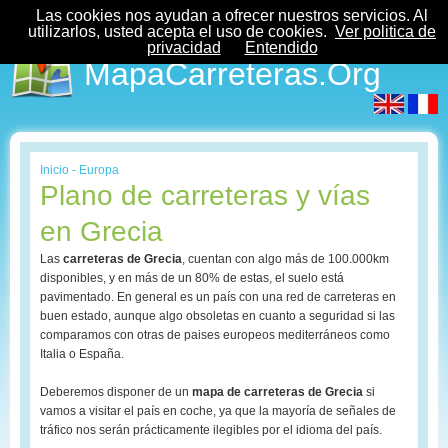
Las cookies nos ayudan a ofrecer nuestros servicios. Al
utilizarlos, usted acepta el uso de cookies.
Ver politica de
privacidad
Entendido
MapaCarreteras.Org
Inicio
-
Europa
Plano de carreteras y vías
en Grecia
Las
carreteras de Grecia
, cuentan con algo más de 100.000km
disponibles, y en más de un 80% de estas, el suelo está
pavimentado. En general es un país con una red de carreteras en
buen estado, aunque algo obsoletas en cuanto a seguridad si las
comparamos con otras de paises europeos mediterráneos como
Italia o España.
Deberemos disponer de un
mapa de carreteras de Grecia
si
vamos a visitar el país en coche, ya que la mayoría de señales de
tráfico nos serán prácticamente ilegibles por el idioma del país.