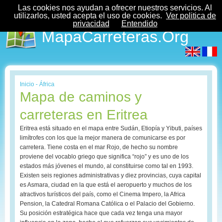
Las cookies nos ayudan a ofrecer nuestros servicios. Al
utilizarlos, usted acepta el uso de cookies.
Ver politica de
privacidad
Entendido
MapaCarreteras.Org
Inicio
-
África
Mapa de caminos y
carreteras en Eritrea
Eritrea está situado en el mapa entre Sudán, Etiopía y Yibuti, países
limítrofes con los que la mejor manera de comunicarse es por
carretera. Tiene costa en el mar Rojo, de hecho su nombre
proviene del vocablo griego que significa “rojo” y es uno de los
estados más jóvenes el mundo, al constituirse como tal en 1993.
Existen seis regiones administrativas y diez provincias, cuya capital
es Asmara, ciudad en la que está el aeropuerto y muchos de los
atractivos turísticos del país, como el Cinema Impero, la Africa
Pension, la Catedral Romana Católica o el Palacio del Gobierno.
Su posición estratégica hace que cada vez tenga una mayor