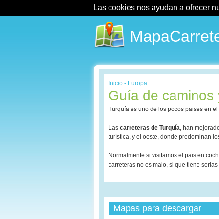
Las cookies nos ayudan a ofrecer nues
MapaCarrete
Inicio
-
Europa
Guía de caminos y
Turquía es uno de los pocos paises en el
Las
carreteras de Turquía
, han mejorado
turística, y el oeste, donde predominan lo
Normalmente si visitamos el país en coch
carreteras no es malo, si que tiene serias 
Mapas para descargar