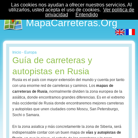
Las cookies nos ayudan a ofrecer nuestros servicios. Al
utilizarlos, usted acepta el uso de cookies.
Ver politica de
privacidad
Entendido
MapaCarreteras.Org
Inicio
-
Europa
Guía de carreteras y
autopistas en Rusia
Rusia es el país con mayor extensión del mundo y cuenta por tanto
con una enorme red de carreteras y caminos. Los
mapas de
carreteras de Rusia
, normalmente dividen la zona europea de la
asiática, donde encontramos grandes diferencias. Es en el extremo
más occidental de Rusia donde encontraremos mejores carreteras
y autopistas que unen ciudades como Moscu, San Petersburgo,
Sochi o Samara.
En la zona asiatica y más concretamente la zona de Siberia, será
indispensable contar con un buen mapa de
vías y autopistas de