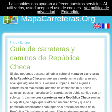
Las cookies nos ayudan a ofrecer nuestros servicios. Al
utilizarlos, usted acepta el uso de cookies.
Ver politica de
privacidad
Entendido
MapaCarreteras.Org
Inicio
-
Europa
Guía de carreteras y
caminos de República
Checa
Si algo podemos destacar al hablar sobre el
mapa de carreteras
de la República Checa
es que sus carreteras no están al mismo
nivel que algunos de sus vecinos europeos. Tiene algunas
carreteras en mal estado, además de contar con muy pocas
autovías, pues la mayoría serán carreteras de doble sentido con un
solo carril. Las mejores
carreteras en la República Checa
son las
autopistas, de pago, que sí ofrecen un buen firme y que nos
permitirán desplazarnos con rapidez al destino del mapa de la
República Checa que escojamos. Sí es cierto que encontramos