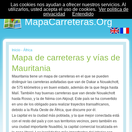
Las cookies nos ayudan a ofrecer nuestros servicios. Al
utilizarlos, usted acepta el uso de cookies.
Ver politica de
privacidad
Entendido
MapaCarreteras.Org
Inicio
-
África
Mapa de carreteras y vías de
Mauritania
Mauritania tiene un mapa de carreteras en el que se pueden
distinguir las carreteras asfaltadas que van de Dakar a Nouakchott,
de 575 kilómetros y en buen estado, además de la que llega hasta
Malí. También hay buenas carreteras que van desde Nouakchott
hasta Rosso, y la de Néma con Akjoujt. Este país se ha convertido
en uno de los obligado para realizar trayectos transafricanos,
debido a la Ruta Oeste de África, que discurre por él.
La capital es la ciudad más poblada, y la que mejor conectada está
con el resto del país y con sus territorios vecinos, pero también es
una ciudad importante Nuadibú, la capital comercial localizada en