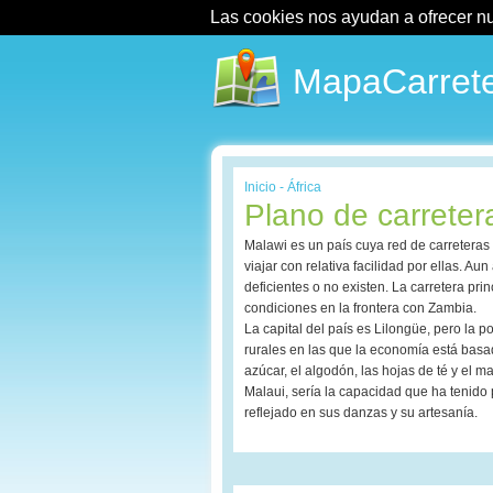
Las cookies nos ayudan a ofrecer nues
MapaCarrete
Inicio
-
África
Plano de carreter
Malawi es un país cuya red de carreteras
viajar con relativa facilidad por ellas. A
deficientes o no existen. La carretera pri
condiciones en la frontera con Zambia.
La capital del país es Lilongüe, pero la
rurales en las que la economía está basa
azúcar, el algodón, las hojas de té y el 
Malaui, sería la capacidad que ha tenido
reflejado en sus danzas y su artesanía.