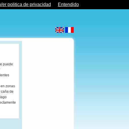
Ver politica de privacidad
Entendido
 se puede
r
elentes
e en zonas
a caña de
 lago
fectamente