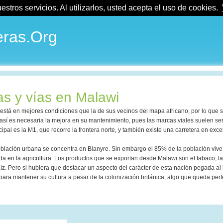
tros servicios. Al utilizarlos, usted acepta el uso de cookies.
ras.Org
as y vías en Malawi
 está en mejores condiciones que la de sus vecinos del mapa africano, por lo que
un así es necesaria la mejora en su mantenimiento, pues las marcas viales suelen se
ncipal es la M1, que recorre la frontera norte, y también existe una carretera en exc
 población urbana se concentra en Blanyre. Sin embargo el 85% de la población viv
da en la agricultura. Los productos que se exportan desde Malawi son el tabaco, l
maíz. Pero si hubiera que destacar un aspecto del carácter de esta nación pegada al
 para mantener su cultura a pesar de la colonización británica, algo que queda per