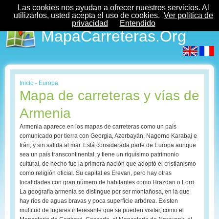
Las cookies nos ayudan a ofrecer nuestros servicios. Al
utilizarlos, usted acepta el uso de cookies.
Ver politica de
privacidad
Entendido
MapaCarreteras.Org
Inicio
-
Europa
Mapa de carreteras y vías de
Armenia
Armenia aparece en los mapas de carreteras como un país
comunicado por tierra con Georgia, Azerbayán, Nagorno Karabaj e
Irán, y sin salida al mar. Está considerada parte de Europa aunque
sea un país transcontinental, y tiene un riquísimo patrimonio
cultural, de hecho fue la primera nación que adoptó el cristianismo
como religión oficial. Su capital es Erevan, pero hay otras
localidades con gran número de habitantes como Hrazdan o Lorri.
La geografía armenia se distingue por ser montañosa, en la que
hay ríos de aguas bravas y poca superficie arbórea. Existen
multitud de lugares interesante que se pueden visitar, como el