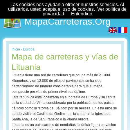
Las cookies nos ayudan a ofrecer nuestros servicios. Al
utilizarlos, usted acepta el uso de cookies.
Ver politica de
privacidad
Entendido
MapaCarreteras.Org
Inicio
-
Europa
Mapa de carreteras y vías de
Lituania
Lituania tiene una red de carreteras que ocupa más de 21.000
kilómetros, y en 12.000 de ellos el pavimentos se ha sido
perfeccionado de manera considerable para que el mapa
compuesto por vías de primer nivel sea óptimo.
Esta república está localizada en el noreste de Europa y su capital
es la ciudad de Vilna, considerada por la población de los países
bálticos como la “Roma del Báltico” por su belleza. En esta urbe se
puede visitar el Castillo de Gediminas, la catedral, la Iglesia de
Santa Ana, la de San Fransico o la Puerta Aurora.
Lituania es un país carente de montañas, la única ligera elevación