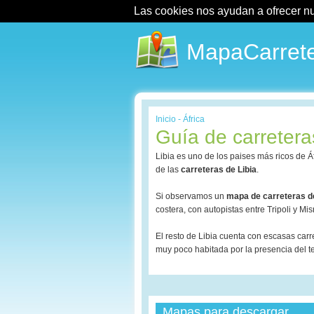
Las cookies nos ayudan a ofrecer nues
MapaCarrete
Inicio
-
África
Guía de carretera
Libia es uno de los paises más ricos de Á
de las
carreteras de Libia
.
Si observamos un
mapa de carreteras de
costera, con autopistas entre Tripoli y Mi
El resto de Libia cuenta con escasas carr
muy poco habitada por la presencia del te
Mapas para descargar