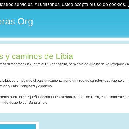
tros servicios. Al utilizarlos, usted acepta el uso de cookies.
ras.Org
s y caminos de Libia
frica si tenemos en cuenta el PIB per capita, pero es algo que no se ve reflejado en
 Libia
, veremos que el país únicamente tiene una red de carreteras suficiente en 
sratah y entre Benghazi y Ajdabiya.
eteras para unir pequeñas localidades, siendo muchas de tierra, especialmente el 
mido desierto del Sahara libio.