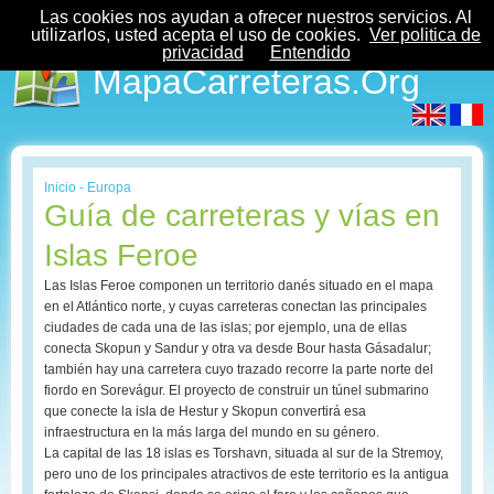
Las cookies nos ayudan a ofrecer nuestros servicios. Al
utilizarlos, usted acepta el uso de cookies.
Ver politica de
privacidad
Entendido
MapaCarreteras.Org
Inicio
-
Europa
Guía de carreteras y vías en
Islas Feroe
Las Islas Feroe componen un territorio danés situado en el mapa
en el Atlántico norte, y cuyas carreteras conectan las principales
ciudades de cada una de las islas; por ejemplo, una de ellas
conecta Skopun y Sandur y otra va desde Bour hasta Gásadalur;
también hay una carretera cuyo trazado recorre la parte norte del
fiordo en Sorevágur. El proyecto de construir un túnel submarino
que conecte la isla de Hestur y Skopun convertirá esa
infraestructura en la más larga del mundo en su género.
La capital de las 18 islas es Torshavn, situada al sur de la Stremoy,
pero uno de los principales atractivos de este territorio es la antigua