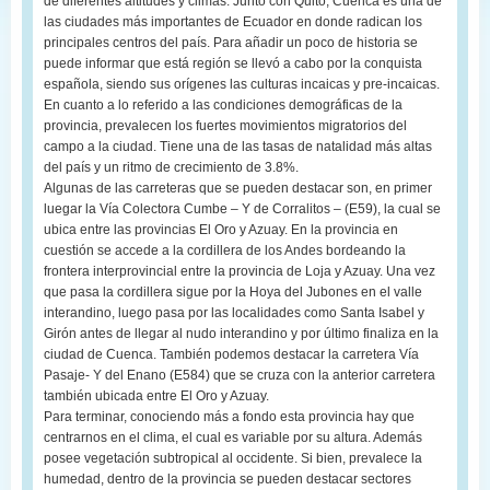
de diferentes altitudes y climas. Junto con Quito, Cuenca es una de
las ciudades más importantes de Ecuador en donde radican los
principales centros del país. Para añadir un poco de historia se
puede informar que está región se llevó a cabo por la conquista
española, siendo sus orígenes las culturas incaicas y pre-incaicas.
En cuanto a lo referido a las condiciones demográficas de la
provincia, prevalecen los fuertes movimientos migratorios del
campo a la ciudad. Tiene una de las tasas de natalidad más altas
del país y un ritmo de crecimiento de 3.8%.
Algunas de las carreteras que se pueden destacar son, en primer
luegar la Vía Colectora Cumbe – Y de Corralitos – (E59), la cual se
ubica entre las provincias El Oro y Azuay. En la provincia en
cuestión se accede a la cordillera de los Andes bordeando la
frontera interprovincial entre la provincia de Loja y Azuay. Una vez
que pasa la cordillera sigue por la Hoya del Jubones en el valle
interandino, luego pasa por las localidades como Santa Isabel y
Girón antes de llegar al nudo interandino y por último finaliza en la
ciudad de Cuenca. También podemos destacar la carretera Vía
Pasaje- Y del Enano (E584) que se cruza con la anterior carretera
también ubicada entre El Oro y Azuay.
Para terminar, conociendo más a fondo esta provincia hay que
centrarnos en el clima, el cual es variable por su altura. Además
posee vegetación subtropical al occidente. Si bien, prevalece la
humedad, dentro de la provincia se pueden destacar sectores