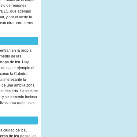
esto de regiones
tera 1S, que además
r, y por el oeste la
con otras carreteras
entran en la propia
medio de las
mapa de Ica.
Hay
acios, por ejemplo el
 como la Catedral,
ta interesante la
 de una amplia zona
l desierto. Se trata de
s y se comenta incluso
tivas para quienes se
la ciudad de Ica,
eras de Ica
desde las