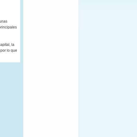
 unas
rincipales
pital, la
 por lo que