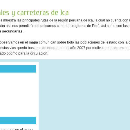
ales y carreteras de Ica
s muestra las principales rutas de la región peruana de Ica, la cual no cuenta con
aún así, nos permitirá comunicarnos con otras regiones de Perú, así como con las p
s secundarias
.
observamos en el
mapa
comunican sobre todo las poblaciones del estado con la ca
 estas vías quedó bastante deteriorado en el año 2007 por motivo de un terremoto,
ado óptimo para la circulación.
contramos en el mapa