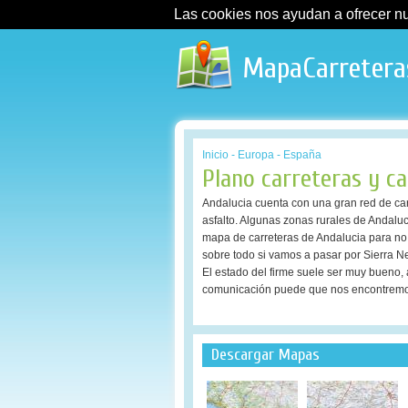
Las cookies nos ayudan a ofrecer nues
MapaCarretera
Inicio
-
Europa
-
España
Plano carreteras y c
Andalucia cuenta con una gran red de ca
asfalto. Algunas zonas rurales de Andal
mapa de carreteras de Andalucia para no p
sobre todo si vamos a pasar por Sierra N
El estado del firme suele ser muy bueno,
comunicación puede que nos encontremos
Descargar Mapas