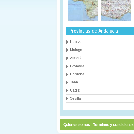
Provincias de Andalucía
Huelva
Málaga
Almería
Granada
Córdoba
Jaén
Cádiz
Sevilla
Quiénes somos
-
Términos y condiciones