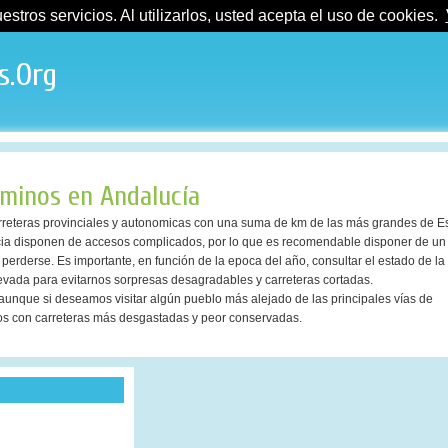
tros servicios. Al utilizarlos, usted acepta el uso de cookies.
s.Org
aminos en Andalucía
rreteras provinciales y autonomicas con una suma de km de las más grandes de 
ucia disponen de accesos complicados, por lo que es recomendable disponer de u
erderse. Es importante, en función de la epoca del año, consultar el estado de la 
evada para evitarnos sorpresas desagradables y carreteras cortadas.
 aunque si deseamos visitar algún pueblo más alejado de las principales vías de
 con carreteras más desgastadas y peor conservadas.